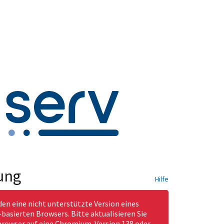
ung
Hilfe
den eine nicht unterstützte Version eines
asierten Browsers. Bitte aktualisieren Sie
rowser auf eine Chromium-Version 138 oder