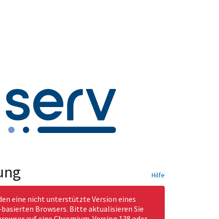
ung
Hilfe
den eine nicht unterstützte Version eines
asierten Browsers. Bitte aktualisieren Sie
rowser auf eine Chromium-Version 138 oder